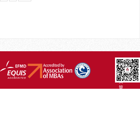
厦
大
主
页
管
院
首
页
联
系
我
们
Copyright