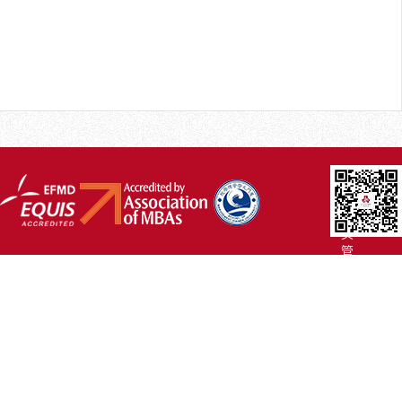
厦
大
主
页
管
院
首
页
联
系
我
们
Copyright