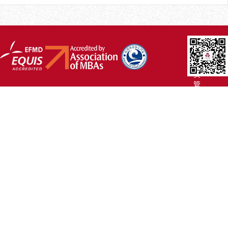
厦
大
主
页
管
院
首
页
联
系
我
们
Copyright
©2007-
2017 厦
门
大