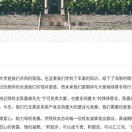
大学是我们共同的家园。在这里我们学到了丰富的知识，结下了深厚的情
过往相伴的点滴我们珍惜并感恩，而未来我们更期待与大家继续携手同行
地记得校主陈嘉庚先生“宁可变卖大厦，也要支持厦大”的铮铮誓言，陈
。今天，我们已无需变卖家产来支持厦大的建设与发展，我们需要的是爱
滴爱心，助力母校发展。学院校友办向每一位校友诚挚发出倡议，真诚期
您心的表露，情的凝聚。“积跬步，可以成千里；积细流，可以汇江河。