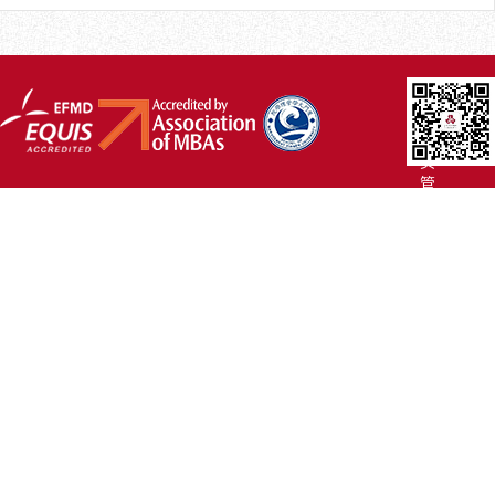
厦
大
主
页
管
院
首
页
联
系
我
们
Copyright
©2007-
2017 厦
门
大