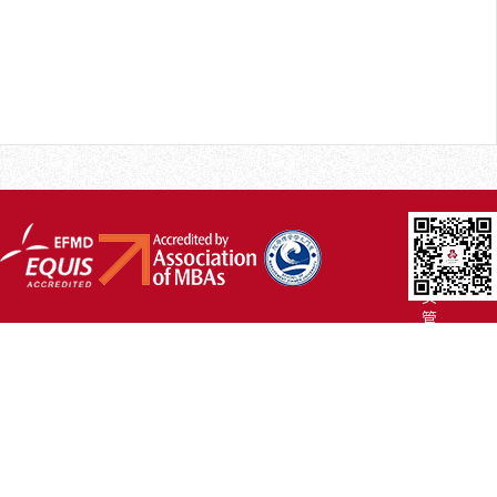
厦
大
主
页
管
院
首
页
联
系
我
们