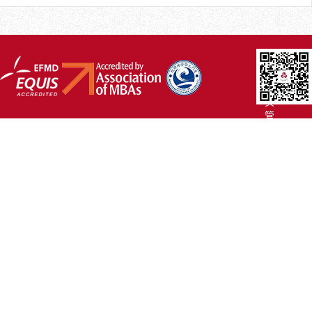
厦
大
主
页
管
院
首
页
联
系
我
们
Copyright
©2007-
2017 厦
门
大