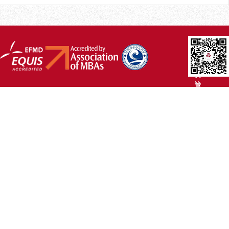
厦
大
主
页
管
院
首
页
联
系
我
们
Copyright
©2007-
2017 厦
门
大