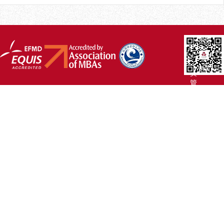
厦
大
主
页
管
院
首
页
联
系
我
们
Copyright
©2007-
2017 厦
门
大