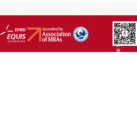
厦
大
主
页
管
院
首
页
联
系
我
们
Copyright
©2007-
2017 厦
门
大