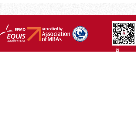
厦
大
主
页
管
院
首
页
联
系
我
们
Copyright
©2007-
2017 厦
门
大