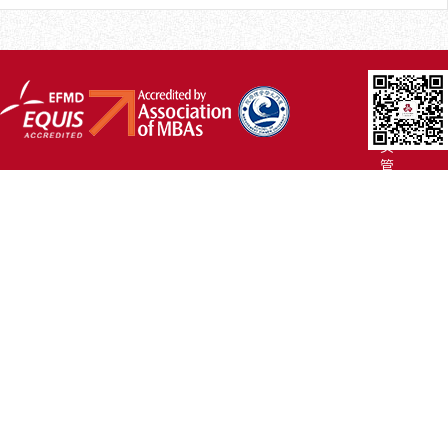
厦
大
主
页
管
院
首
页
联
系
我
们
Copyright
©2007-
2017 厦
门
大