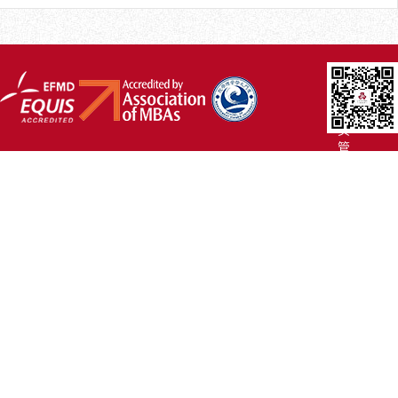
厦
大
主
页
管
院
首
页
联
系
我
们
Copyright
©2007-
2017 厦
门
大